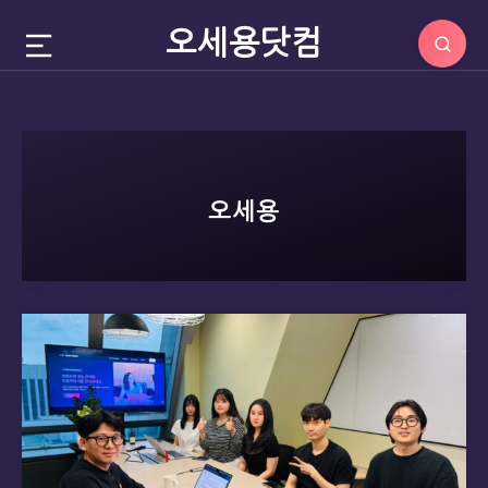
오세용닷컴
오세용