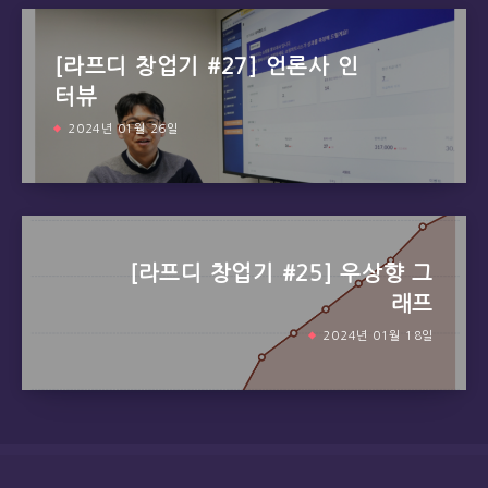
[라프디 창업기 #27] 언론사 인
터뷰
2024년 01월 26일
[라프디 창업기 #25] 우상향 그
래프
2024년 01월 18일