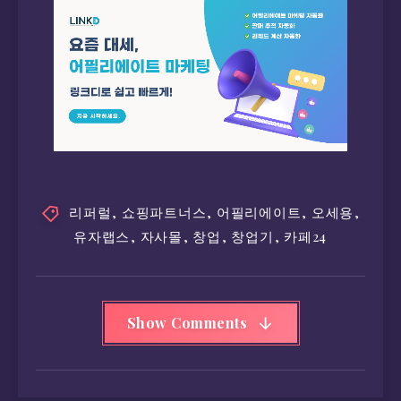
리퍼럴
,
쇼핑파트너스
,
어필리에이트
,
오세용
,
유자랩스
,
자사몰
,
창업
,
창업기
,
카페24
Show Comments