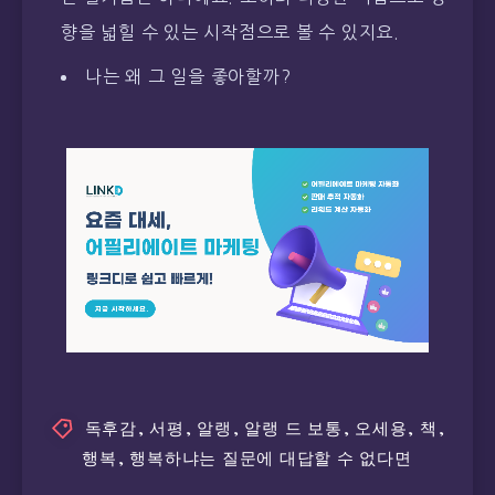
향을 넓힐 수 있는 시작점으로 볼 수 있지요.
나는 왜 그 일을 좋아할까?
독후감
,
서평
,
알랭
,
알랭 드 보통
,
오세용
,
책
,
행복
,
행복하냐는 질문에 대답할 수 없다면