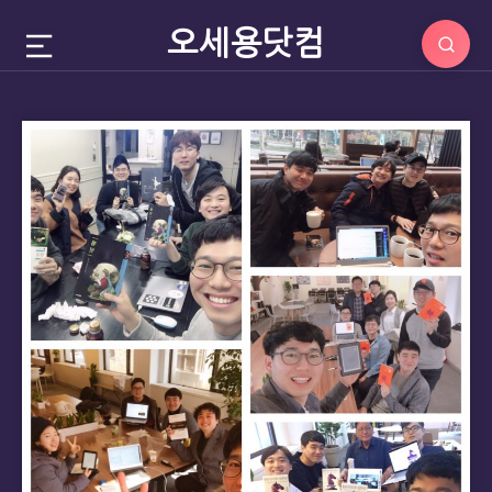
오세용닷컴