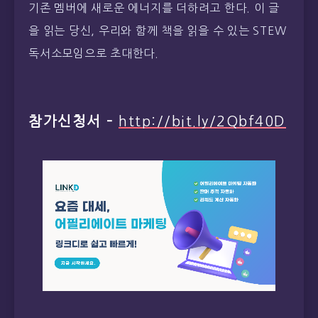
참가신청서 –
http://bit.ly/2Qbf40D
20대
,
Stew
,
교양
,
독서
,
독서모임
,
독서소모
임
,
책