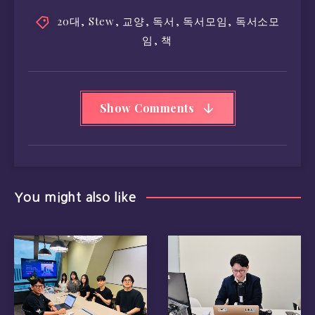
Show Comments
You might also like
[국민대] 2026년도 캡스톤 디
[라프디 창업기 #44] 창업 2주
자인 금상…AI를 활용한 인플루
년 회고