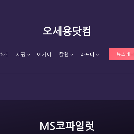
오세용닷컴
뉴스레터
소개
서평
에세이
칼럼
라프디
MS코파일럿