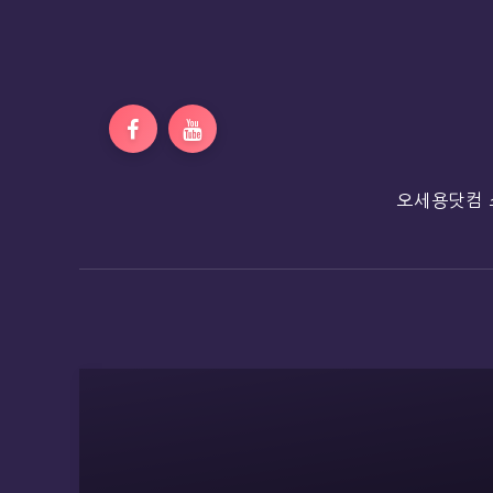
오세용닷컴 