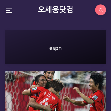
오세용닷컴
espn