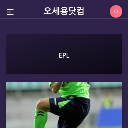
오세용닷컴
EPL