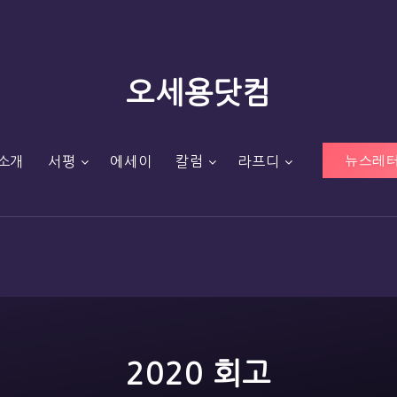
오세용닷컴
뉴스레터
소개
서평
에세이
칼럼
라프디
2020 회고