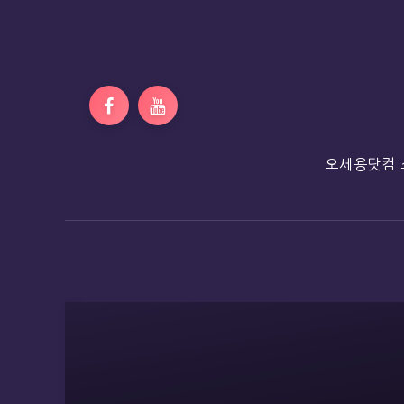
오세용닷컴 