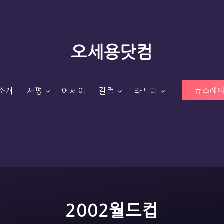
오세용닷컴
뉴스레터
소개
서평
에세이
칼럼
라프디
2002월드컵