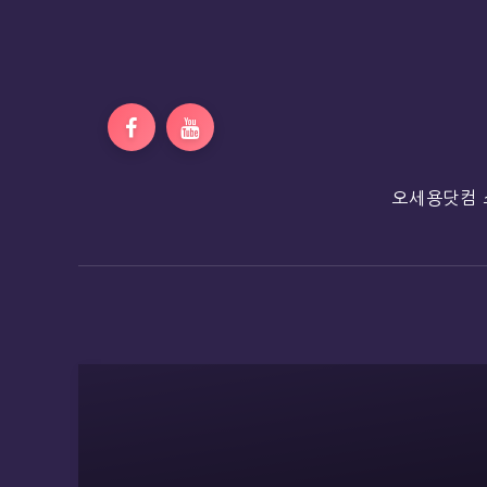
오세용닷컴 