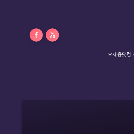
오세용닷컴 