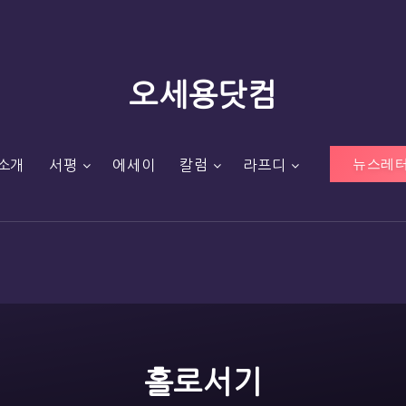
오세용닷컴
뉴스레터
소개
서평
에세이
칼럼
라프디
홀로서기