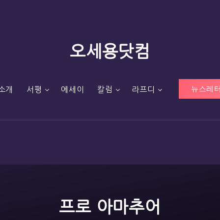
오세용닷컴
뉴스레터
소개
서평
에세이
칼럼
라프디
프로 아마추어