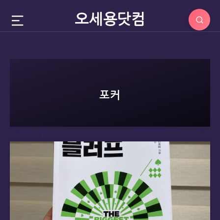
오세용닷컴
포커