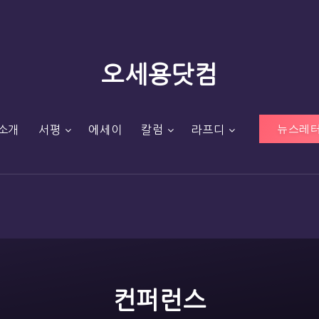
오세용닷컴
뉴스레터
소개
서평
에세이
칼럼
라프디
컨퍼런스