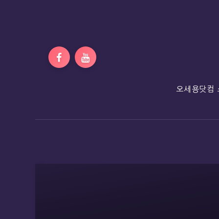
오세용닷컴 