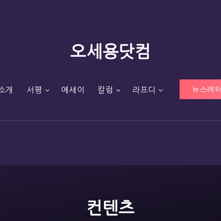
오세용닷컴
뉴스레터
소개
서평
에세이
칼럼
라프디
컨텐츠