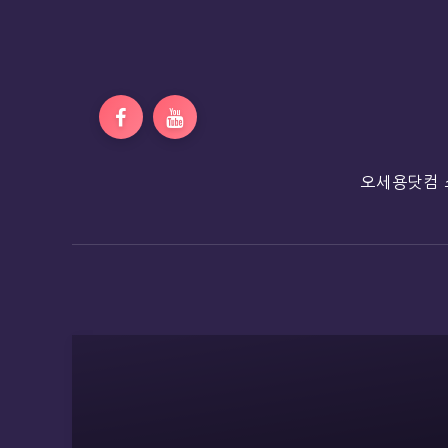
오세용닷컴 