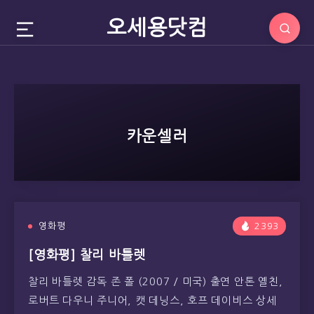
오세용닷컴
카운셀러
영화평
2393
[영화평] 찰리 바틀렛
찰리 바틀렛 감독 존 폴 (2007 / 미국) 출연 안톤 옐친,
로버트 다우니 주니어, 캣 데닝스, 호프 데이비스 상세