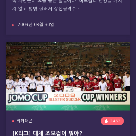
독 차범근이 요즘 듣는 말들이다. 미드필더 진영을 거치
지 않고 뻥뻥 질러서 장신공격수…
2009년 08월 30일
싸커래곤
2452
[K리그] 대체 조모컵이 뭐야?