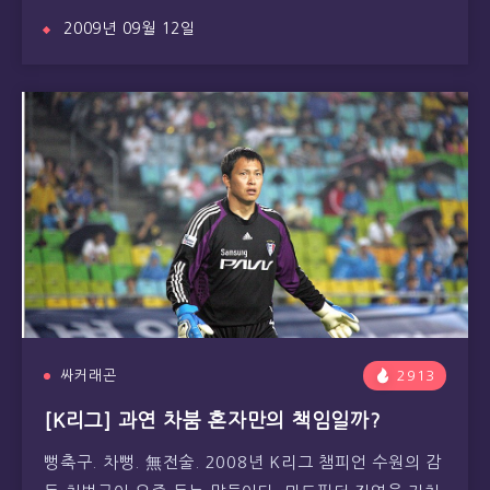
2009년 09월 12일
싸커래곤
2913
[K리그] 과연 차붐 혼자만의 책임일까?
뻥축구. 차뻥. 無전술. 2008년 K리그 챔피언 수원의 감