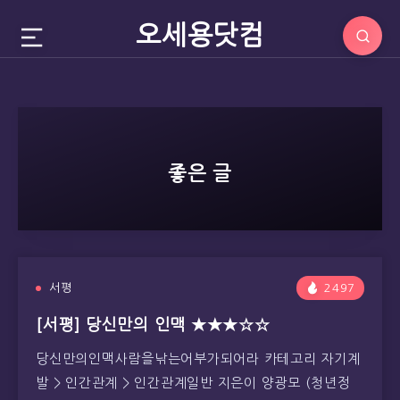
오세용닷컴
좋은 글
서평
2497
[서평] 당신만의 인맥 ★★★☆☆
당신만의인맥사람을낚는어부가되어라 카테고리 자기계
발 > 인간관계 > 인간관계일반 지은이 양광모 (청년정