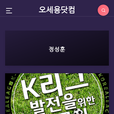
오세용닷컴
정성훈