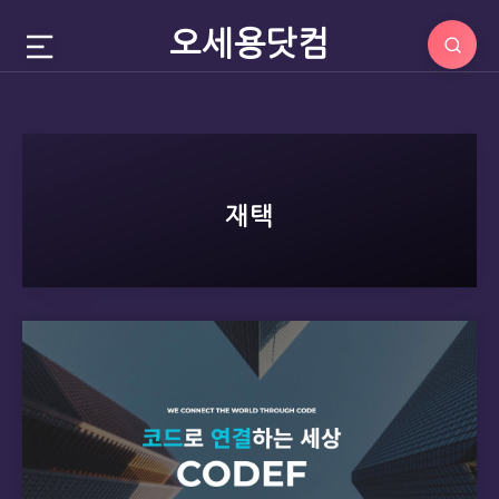
오세용닷컴
재택