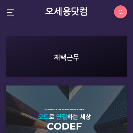
오세용닷컴
재택근무