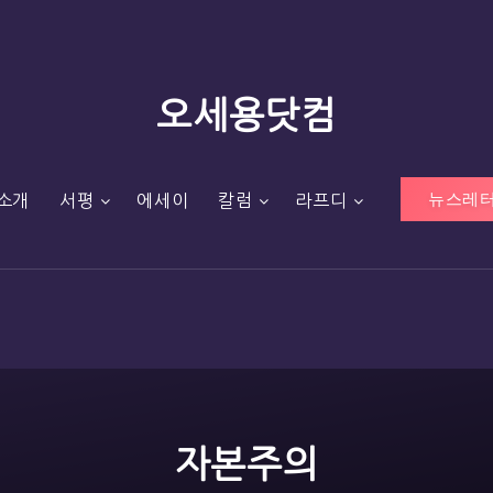
오세용닷컴
뉴스레터
소개
서평
에세이
칼럼
라프디
자본주의