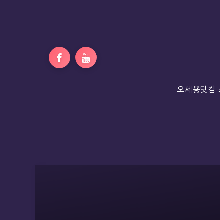
오세용닷컴 