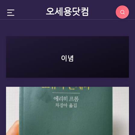
오세용닷컴
이념