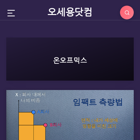
오세용닷컴
온오프믹스