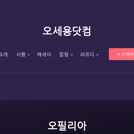
오세용닷컴
뉴스레터
소개
서평
에세이
칼럼
라프디
오필리아