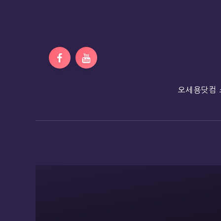
오세용닷컴 