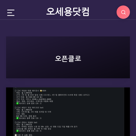
오세용닷컴
오픈클로