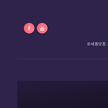
오세용닷컴 