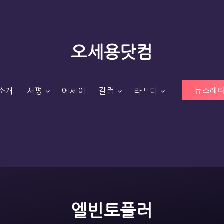
오세용닷컴
뉴스레터
소개
서평
에세이
칼럼
라프디
엘빈토플러