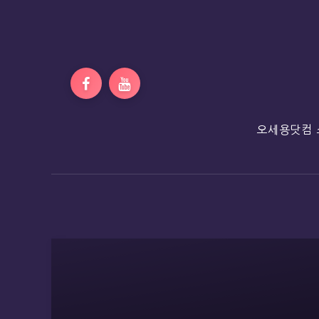
오세용닷컴 