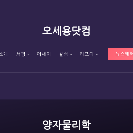
오세용닷컴
뉴스레터
소개
서평
에세이
칼럼
라프디
양자물리학