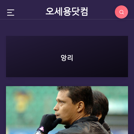
오세용닷컴
앙리