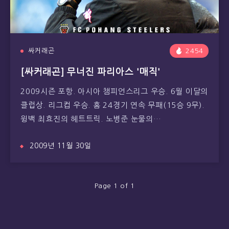
싸커래곤
2454
[싸커래곤] 무너진 파리아스 '매직'
2009시즌 포항. 아시아 챔피언스리그 우승. 6월 이달의
클럽상. 리그컵 우승. 홈 24경기 연속 무패(15승 9무).
윙백 최효진의 헤트트릭. 노병준 눈물의…
2009년 11월 30일
Page 1 of 1