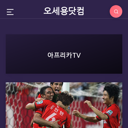
오세용닷컴
아프리카TV