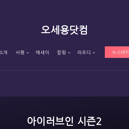
오세용닷컴
뉴스레터
소개
서평
에세이
칼럼
라프디
아이러브인 시즌2