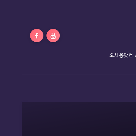
오세용닷컴 