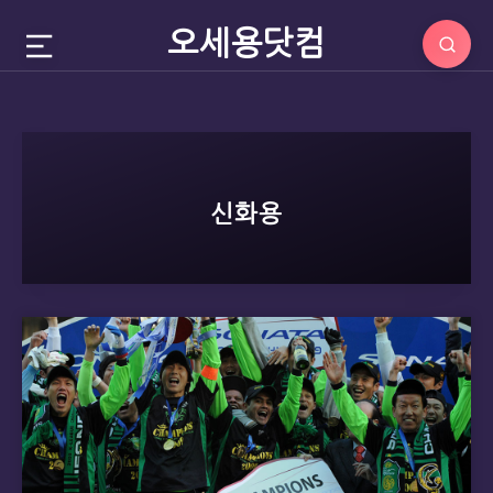
오세용닷컴
신화용