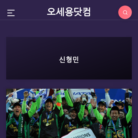
오세용닷컴
신형민