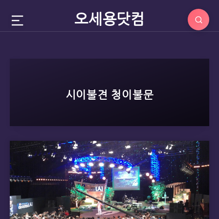
오세용닷컴
시이불견 청이불문