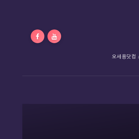
오세용닷컴 