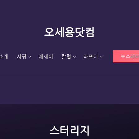
오세용닷컴
뉴스레터
소개
서평
에세이
칼럼
라프디
스터리지