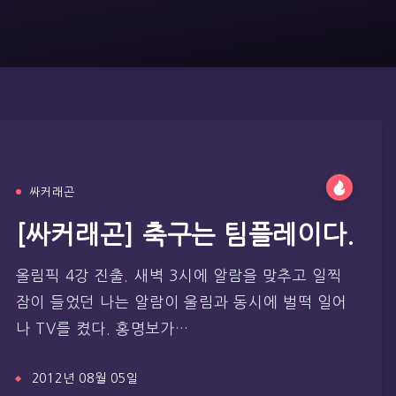
싸커래곤
[싸커래곤] 축구는 팀플레이다.
올림픽 4강 진출. 새벽 3시에 알람을 맞추고 일찍
잠이 들었던 나는 알람이 울림과 동시에 벌떡 일어
나 TV를 켰다. 홍명보가…
2012년 08월 05일