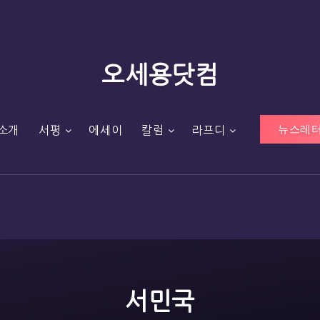
오세용닷컴
뉴스레터
소개
서평
에세이
칼럼
라프디
서민국