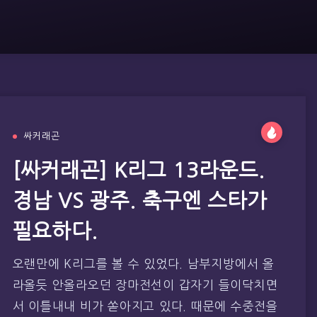
싸커래곤
[싸커래곤] K리그 13라운드.
경남 VS 광주. 축구엔 스타가
필요하다.
오랜만에 K리그를 볼 수 있었다. 남부지방에서 올
라올듯 안올라오던 장마전선이 갑자기 들이닥치면
서 이틀내내 비가 쏟아지고 있다. 때문에 수중전을