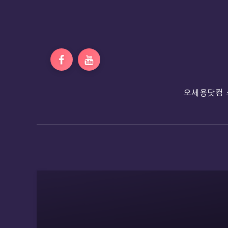
오세용닷컴 