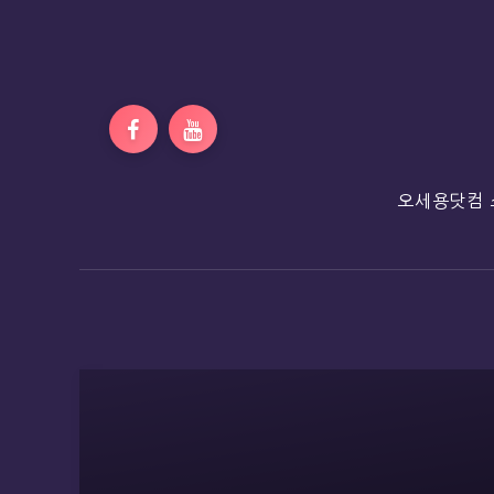
오세용닷컴 