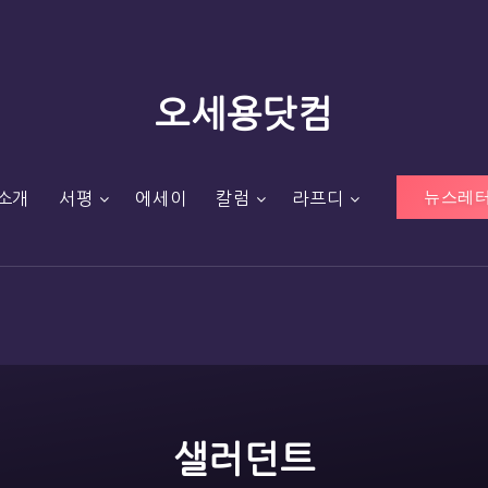
오세용닷컴
뉴스레터
소개
서평
에세이
칼럼
라프디
샐러던트