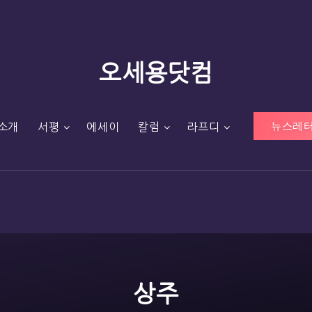
오세용닷컴
뉴스레터
소개
서평
에세이
칼럼
라프디
상주