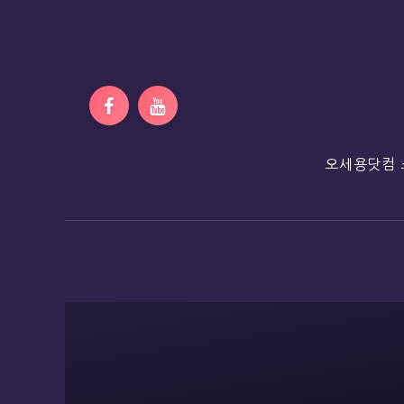
오세용닷컴 