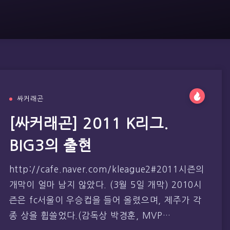
싸커래곤
[싸커래곤] 2011 K리그.
BIG3의 출현
http://cafe.naver.com/kleague2#2011시즌의
개막이 얼마 남지 않았다. (3월 5일 개막) 2010시
즌은 fc서울이 우승컵을 들어 올렸으며, 제주가 각
종 상을 휩쓸었다.(감독상 박경훈, MVP…