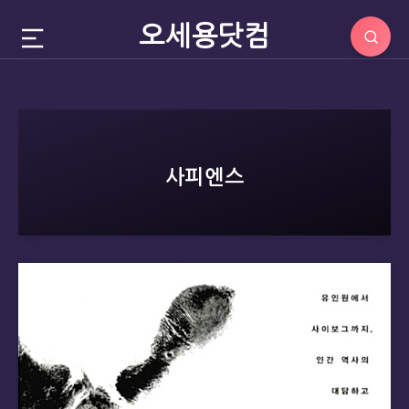
오세용닷컴
사피엔스