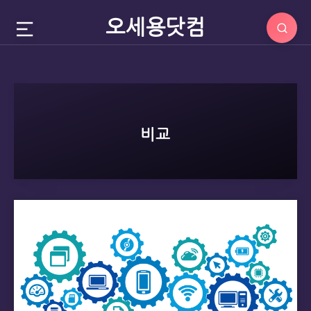
오세용닷컴
비교