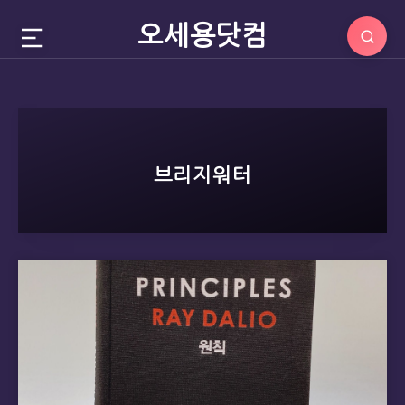
오세용닷컴
브리지워터