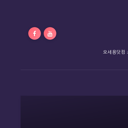
오세용닷컴 