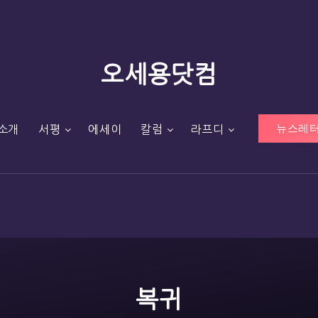
오세용닷컴
뉴스레터
소개
서평
에세이
칼럼
라프디
복귀