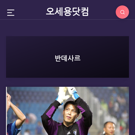
오세용닷컴
반데사르