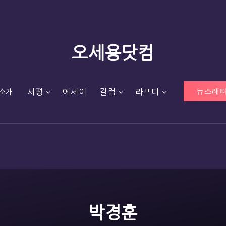
오세용닷컴
뉴스레터
소개
서평
에세이
칼럼
라프디
박경훈