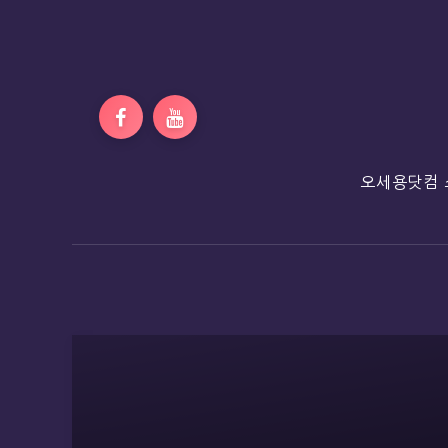
오세용닷컴 