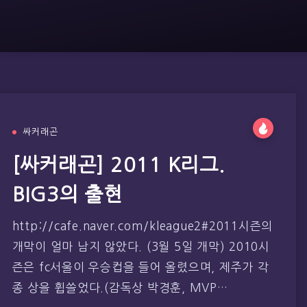
싸커래곤
[싸커래곤] 2011 K리그.
BIG3의 출현
http://cafe.naver.com/kleague2#2011시즌의
개막이 얼마 남지 않았다. (3월 5일 개막) 2010시
즌은 fc서울이 우승컵을 들어 올렸으며, 제주가 각
종 상을 휩쓸었다.(감독상 박경훈, MVP…