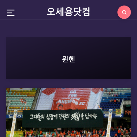
오세용닷컴
뮌헨