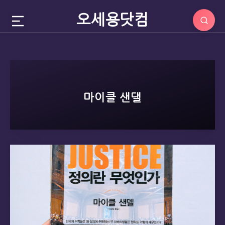
오세용닷컴
마이클 샌댈