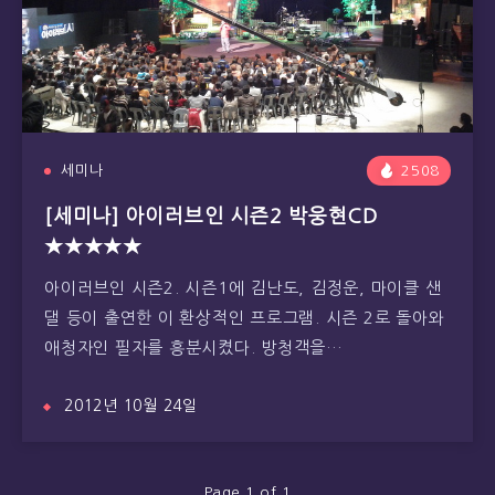
세미나
2508
[세미나] 아이러브인 시즌2 박웅현CD
★★★★★
아이러브인 시즌2. 시즌1에 김난도, 김정운, 마이클 샌
댈 등이 출연한 이 환상적인 프로그램. 시즌 2로 돌아와
애청자인 필자를 흥분시켰다. 방청객을…
2012년 10월 24일
Page 1 of 1