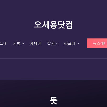
오세용닷컴
뉴스레터
소개
서평
에세이
칼럼
라프디
뜻