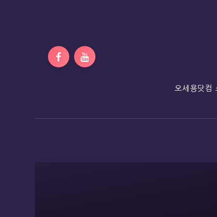
오세용닷컴 