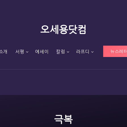
오세용닷컴
뉴스레터
소개
서평
에세이
칼럼
라프디
극복