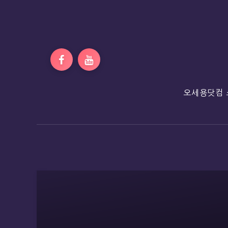
오세용닷컴 