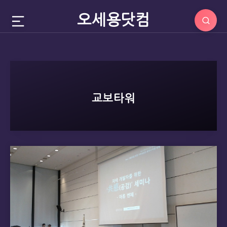
오세용닷컴
교보타워