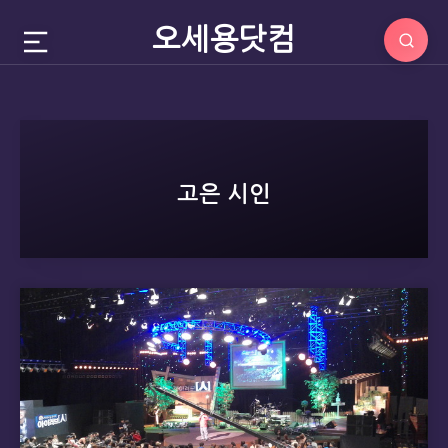
오세용닷컴
고은 시인