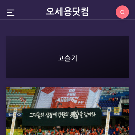
오세용닷컴
고슬기